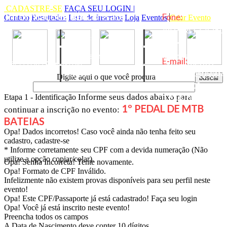
CADASTRE-SE
FAÇA SEU LOGIN |
Informações de Contato
Menu
Fone:
Contato
Resultados
Lista de Inscritos
Loja
Eventos
Criar Evento
48 9.9812-4260
Eventos
Loja
(TIM)
HorÃ¡rio de
Lista de Inscritos
Resultados
E-mail:
atendimento
RISCO ZERO ADVENTURE
contato@riscoz
08:00 as 12:00
Fotos
Contato
Digite aqui o que você procura
hs / 13:00 as
17:00 hs
Informe seus dados abaixo para
Etapa 1 - Identificação
1º PEDAL DE MTB
continuar a inscrição no evento:
BATEIAS
Opa! Dados incorretos! Caso você ainda não tenha feito seu
cadastro, cadastre-se
* Informe corretamente seu CPF com a devida numeração (Não
utilize a opção copiar/colar).
Opa! Senha Incorreta! Tente novamente.
Opa! Formato de CPF Inválido.
Infelizmente não existem provas disponíveis para seu perfil neste
evento!
Opa! Este CPF/Passaporte já está cadastrado! Faça seu login
Opa! Você já está inscrito neste evento!
Preencha todos os campos
A Data de Nascimento deve conter 10 dígitos